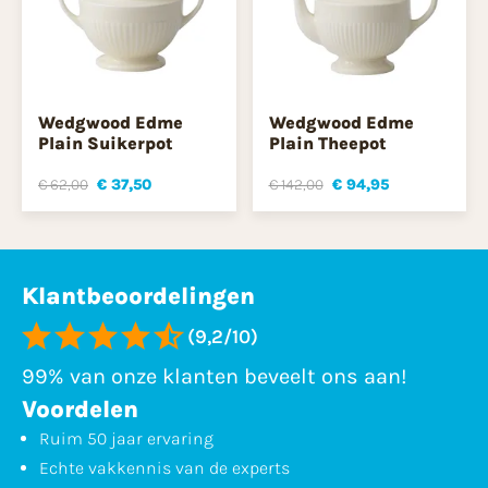
Wedgwood Edme
Wedgwood Edme
Plain Suikerpot
Plain Theepot
€ 62,00
€ 37,50
€ 142,00
€ 94,95
Klantbeoordelingen
(9,2/10)
99% van onze klanten beveelt ons aan!
Voordelen
Ruim 50 jaar ervaring
Echte vakkennis van de experts