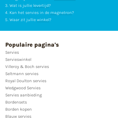
Wat is jullie
levertijd
?
Kan het servies in de
magnetron
?
Waar zit jullie
winkel
?
Populaire pagina's
Servies
Servieswinkel
Villeroy & Boch servies
Seltmann servies
Royal Doulton servies
Wedgwood Servies
Servies aanbieding
Bordensets
Borden kopen
Blauw servies