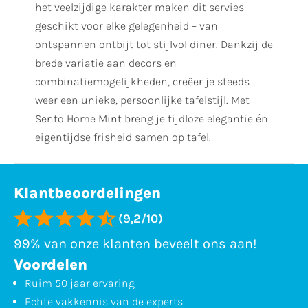
het veelzijdige karakter maken dit servies
geschikt voor elke gelegenheid – van
ontspannen ontbijt tot stijlvol diner. Dankzij de
brede variatie aan decors en
combinatiemogelijkheden, creëer je steeds
weer een unieke, persoonlijke tafelstijl. Met
Sento Home Mint breng je tijdloze elegantie én
eigentijdse frisheid samen op tafel.
Klantbeoordelingen
(9,2/10)
99% van onze klanten beveelt ons aan!
Voordelen
Ruim 50 jaar ervaring
Echte vakkennis van de experts