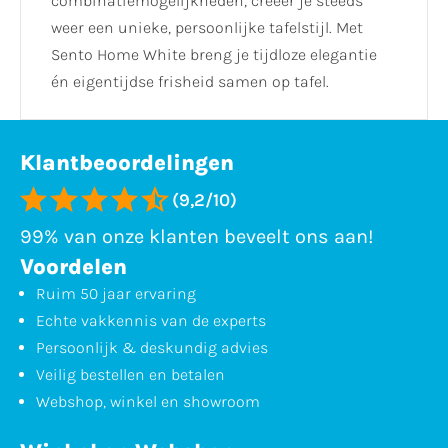
combinatiemogelijkheden, creëer je steeds
weer een unieke, persoonlijke tafelstijl. Met
Sento Home White breng je tijdloze elegantie
én eigentijdse frisheid samen op tafel.
Klantbeoordelingen
(9,2/10)
99% van onze klanten beveelt ons aan!
Voordelen
Ruim 50 jaar ervaring
Echte vakkennis van de experts
Persoonlijk & deskundig advies
Veilig bestellen en betalen
Webshop, winkel en showroom