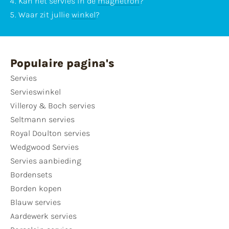
Kan het servies in de
magnetron
?
Waar zit jullie
winkel
?
Populaire pagina's
Servies
Servieswinkel
Villeroy & Boch servies
Seltmann servies
Royal Doulton servies
Wedgwood Servies
Servies aanbieding
Bordensets
Borden kopen
Blauw servies
Aardewerk servies