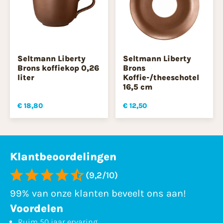
Seltmann Liberty
Seltmann Liberty
Brons koffiekop 0,26
Brons
liter
Koffie-/theeschotel
16,5 cm
€ 18,80
€ 12,50
Klantbeoordelingen
(9,2/10)
99% van onze klanten beveelt ons aan!
Voordelen
Ruim 50 jaar ervaring