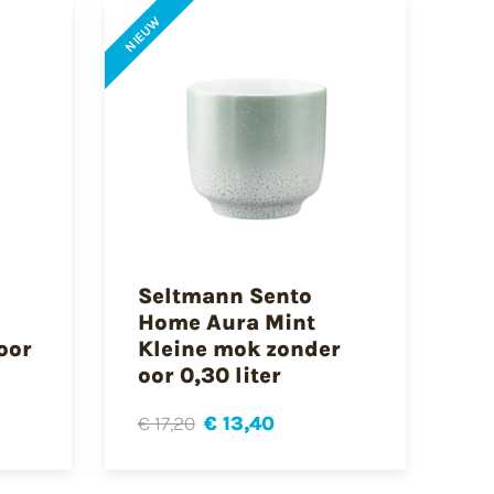
NIEUW
Seltmann Sento
Home Aura Mint
oor
Kleine mok zonder
oor 0,30 liter
€ 17,20
€ 13,40