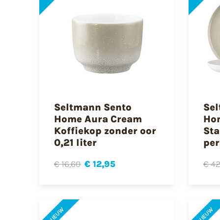
Seltmann Sento
Sel
Home Aura Cream
Ho
Koffiekop zonder oor
Sta
0,21 liter
per
€ 16,60
€ 12,95
€ 42
NIEUW
NIEUW