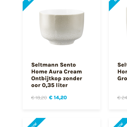
Seltmann Sento
Sel
Home Aura Cream
Ho
Ontbijtkop zonder
Gro
oor 0,35 liter
€ 18,20
€ 14,20
€ 24