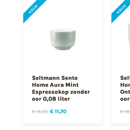
NIEUW
NIEUW
Seltmann Sento
Sel
Home Aura Mint
Hom
Espressokop zonder
Ont
oor 0,08 liter
oor
€ 15,00
€ 11,70
€ 18