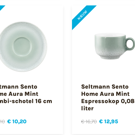
NIEUW
tmann Sento
Seltmann Sento
e Aura Mint
Home Aura Mint
bi-schotel 16 cm
Espressokop 0,08
liter
,10
€ 10,20
€ 16,70
€ 12,95