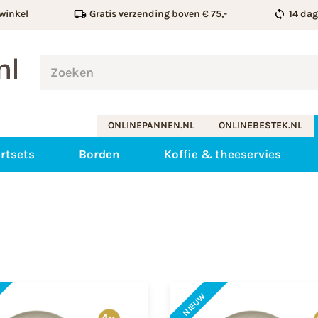
winkel
Gratis verzending boven € 75,-
14 da
ONLINEPANNEN.NL
ONLINEBESTEK.NL
rtsets
Borden
Koffie & theeservies
NIEUW