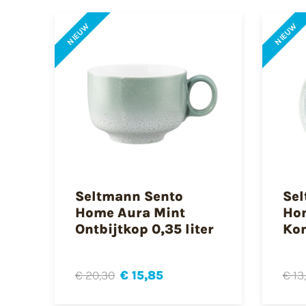
NIEUW
NIEUW
Seltmann Sento
Sel
Home Aura Mint
Hom
Ontbijtkop 0,35 liter
Kom
€ 20,30
€ 15,85
€ 13