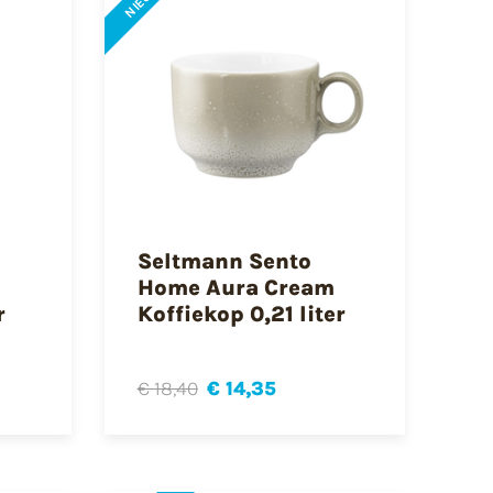
NIEUW
Seltmann Sento
Home Aura Cream
r
Koffiekop 0,21 liter
€ 18,40
€ 14,35