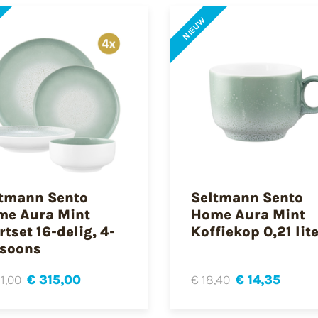
NIEUW
tmann Sento
Seltmann Sento
e Aura Mint
Home Aura Mint
rtset 16-delig, 4-
Koffiekop 0,21 lit
soons
1,00
€ 315,00
€ 18,40
€ 14,35