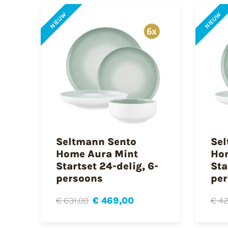
NIEUW
NIEUW
Seltmann Sento
Sel
Home Aura Mint
Hom
Startset 24-delig, 6-
Sta
persoons
per
€ 631,00
€ 469,00
€ 42