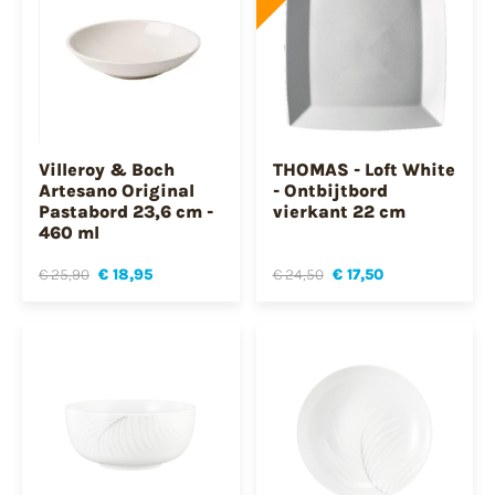
Villeroy & Boch
THOMAS - Loft White
Artesano Original
- Ontbijtbord
Pastabord 23,6 cm -
vierkant 22 cm
460 ml
€ 25,90
€ 18,95
€ 24,50
€ 17,50