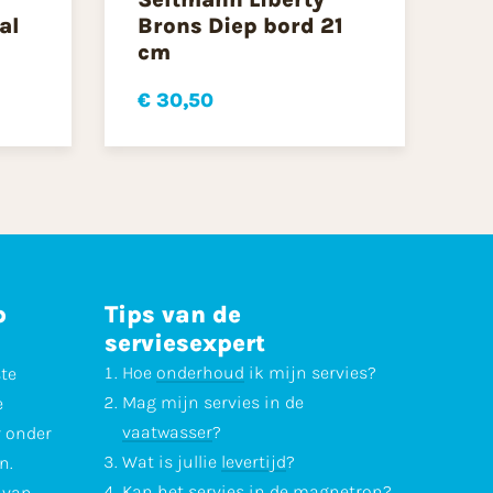
al
Brons Diep bord 21
cm
€ 30,50
p
Tips van de
serviesexpert
Hoe
onderhoud
ik mijn servies?
ste
Mag mijn servies in de
e
vaatwasser
?
r onder
Wat is jullie
levertijd
?
n.
Kan het servies in de
magnetron
?
l van