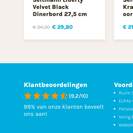
Velvet Black
Kra
Dinerbord 27,5 cm
oor
€ 34,30
€ 29,80
€ 2
Klantbeoordelingen
Voord
Ruim 5
(9,2/10)
Echte 
99% van onze klanten beveelt
Persoo
ons aan!
Veilig
Websh