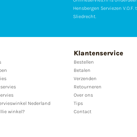
Hensbergen Serviezen V.O.F. 
Sliedrecht.
Klantenservice
s
Bestellen
pen
Betalen
ies
Verzenden
servies
Retourneren
servies
Over ons
ervieswinkel Nederland
Tips
llie winkel?
Contact