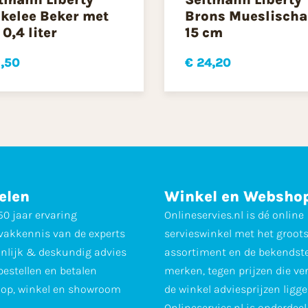
kelee Beker met
Brons Mueslischa
 0,4 liter
15 cm
1,50
€ 24,20
elen
Winkel en Websho
0 jaar ervaring
Onlineservies.nl is dé online
vakkennis van de experts
servieswinkel met het groot
nlijk & deskundig advies
assortiment en de bekendst
 bestellen en betalen
merken, tegen prijzen die ve
op, winkel en showroom
de winkel adviesprijzen ligge
Onlineservies.nl is onderdee