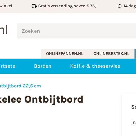
winkel
Gratis verzending boven € 75,-
14 da
ONLINEPANNEN.NL
ONLINEBESTEK.NL
rtsets
Borden
Koffie & theeservies
ntbijtbord 22,5 cm
elee Ontbijtbord
S
I