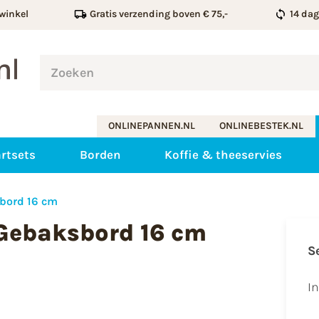
winkel
Gratis verzending boven € 75,-
14 da
ONLINEPANNEN.NL
ONLINEBESTEK.NL
rtsets
Borden
Koffie & theeservies
bord 16 cm
Gebaksbord 16 cm
S
I