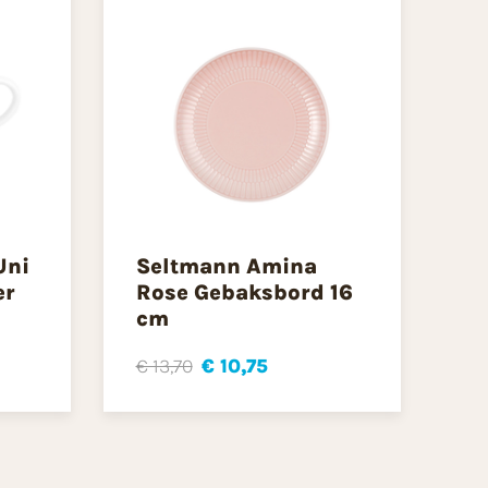
Uni
Seltmann Amina
er
Rose Gebaksbord 16
cm
€ 13,70
€ 10,75