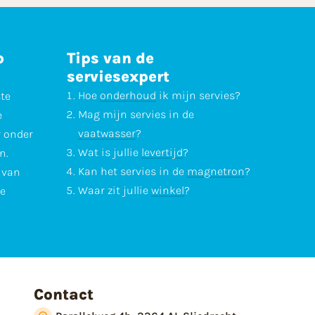
p
Tips van de
serviesexpert
Hoe
onderhoud
ik mijn servies?
ste
Mag mijn servies in de
e
vaatwasser
?
r onder
Wat is jullie
levertijd
?
n.
Kan het servies in de
magnetron
?
l van
Waar zit jullie
winkel
?
te
Contact