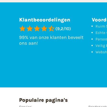
Klantbeoordelingen
Voord
Ruim 5
(9,2/10)
Echte 
99% van onze klanten beveelt
Persoo
ons aan!
Veilig
Websh
Populaire pagina's
Servies
Bordenset