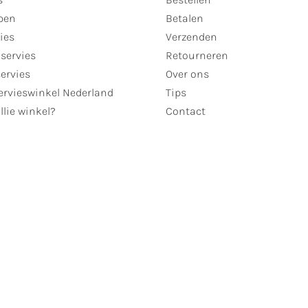
pen
Betalen
ies
Verzenden
servies
Retourneren
servies
Over ons
ervieswinkel Nederland
Tips
llie winkel?
Contact