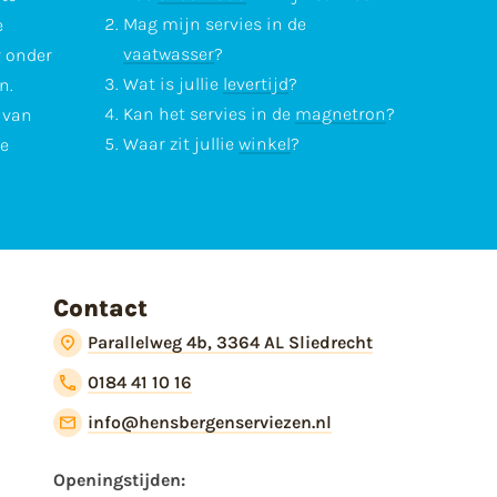
Mag mijn servies in de
e
vaatwasser
?
r onder
Wat is jullie
levertijd
?
n.
Kan het servies in de
magnetron
?
l van
Waar zit jullie
winkel
?
te
Contact
Parallelweg 4b, 3364 AL Sliedrecht
0184 41 10 16
info@hensbergenserviezen.nl
Openingstijden: