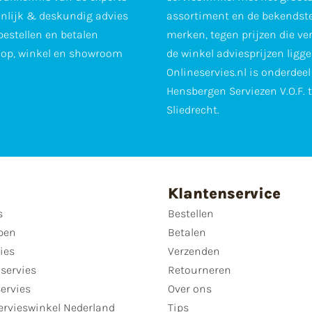
nlijk & deskundig advies
assortiment en de bekendst
 bestellen en betalen
merken, tegen prijzen die ve
op, winkel en showroom
de winkel adviesprijzen ligge
Onlineservies.nl is onderdee
Hensbergen Serviezen V.O.F. 
Sliedrecht.
Klantenservice
s
Bestellen
pen
Betalen
ies
Verzenden
servies
Retourneren
servies
Over ons
ervieswinkel Nederland
Tips