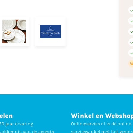
elen
Winkel en Websho
0 jaar ervaring
Onlineservies.nl is dé online
vakkennis van de experts
servieswinkel met het groot