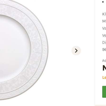
Kl
​
​
​V
​
9
Ad
L