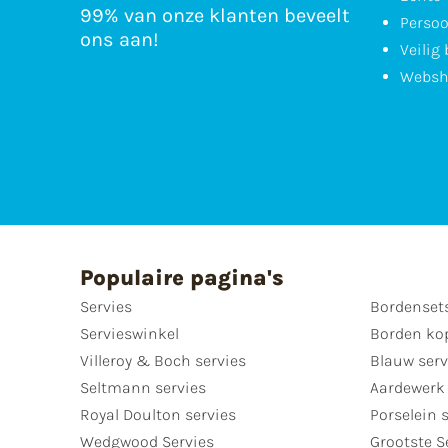
99% van onze klanten beveelt
Persoo
ons aan!
Veilig
Websh
Populaire pagina's
Servies
Bordenset
Servieswinkel
Borden ko
Villeroy & Boch servies
Blauw serv
Seltmann servies
Aardewerk 
Royal Doulton servies
Porselein 
Wedgwood Servies
Grootste S