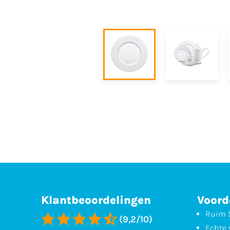
Klantbeoordelingen
Voord
Ruim 5
(9,2/10)
Echte 