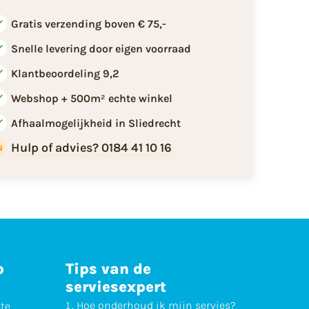
Gratis verzending boven € 75,-
Snelle levering door eigen voorraad
Klantbeoordeling 9,2
Webshop + 500m² echte winkel
Afhaalmogelijkheid in Sliedrecht
Hulp of advies? 0184 41 10 16
p
Tips van de
serviesexpert
Hoe
onderhoud
ik mijn servies?
ste