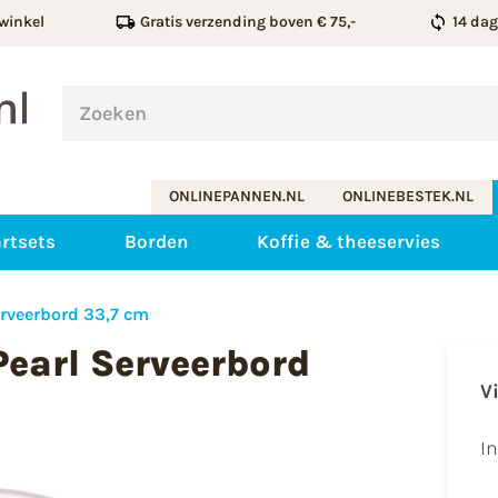
winkel
Gratis verzending boven € 75,-
14 da
ONLINEPANNEN.NL
ONLINEBESTEK.NL
rtsets
Borden
Koffie & theeservies
erveerbord 33,7 cm
Pearl Serveerbord
V
I