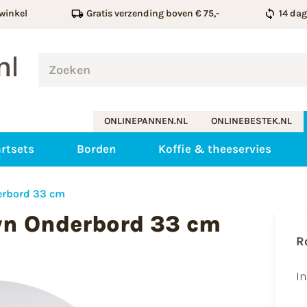
winkel
Gratis verzending boven € 75,-
14 da
ONLINEPANNEN.NL
ONLINEBESTEK.NL
rtsets
Borden
Koffie & theeservies
erbord 33 cm
wn Onderbord 33 cm
R
I