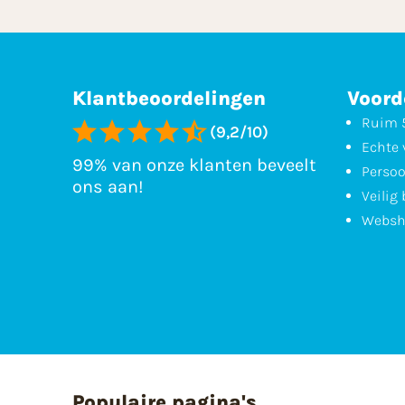
Klantbeoordelingen
Voord
Ruim 5
(9,2/10)
Echte 
99% van onze klanten beveelt
Persoo
ons aan!
Veilig
Websh
Populaire pagina's