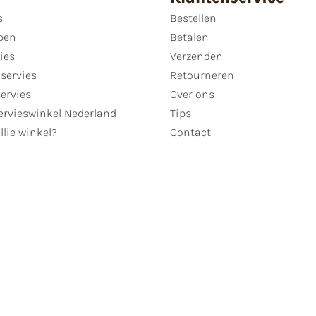
s
Bestellen
pen
Betalen
ies
Verzenden
servies
Retourneren
servies
Over ons
ervieswinkel Nederland
Tips
llie winkel?
Contact