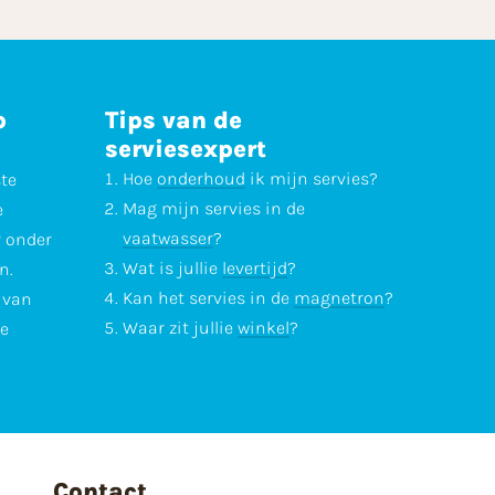
p
Tips van de
serviesexpert
Hoe
onderhoud
ik mijn servies?
ste
Mag mijn servies in de
e
vaatwasser
?
r onder
Wat is jullie
levertijd
?
n.
Kan het servies in de
magnetron
?
l van
Waar zit jullie
winkel
?
te
Contact