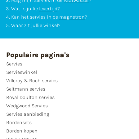
Mag mijn servies in de
vaatwasser
?
Wat is jullie
levertijd
?
Kan het servies in de
magnetron
?
Waar zit jullie
winkel
?
Populaire pagina's
Servies
Servieswinkel
Villeroy & Boch servies
Seltmann servies
Royal Doulton servies
Wedgwood Servies
Servies aanbieding
Bordensets
Borden kopen