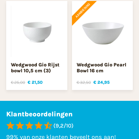
AANBIEDING
Wedgwood Gio Rijst
Wedgwood Gio Pearl
bowl 10,5 cm (3)
Bowl 16 cm
€ 25,00
€ 21,50
€ 32,50
€ 24,95
Klantbeoordelingen
(9,2/10)
99% van onze klanten beveelt ons aan!