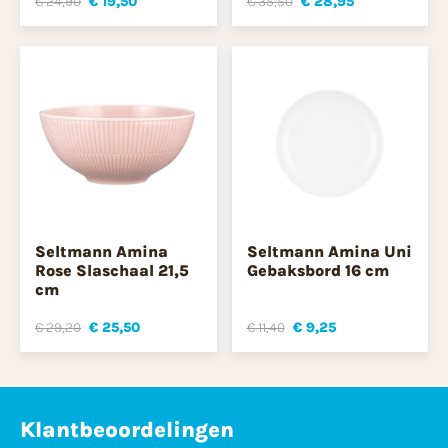
€ 24,90
€ 19,50
€ 35,50
€ 28,95
Seltmann Amina
Seltmann Amina Uni
Rose Slaschaal 21,5
Gebaksbord 16 cm
cm
€ 29,20
€ 25,50
€ 11,40
€ 9,25
Klantbeoordelingen