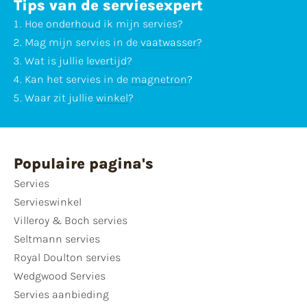
Tips van de serviesexpert
Hoe
onderhoud
ik mijn servies?
Mag mijn servies in de
vaatwasser
?
Wat is jullie
levertijd
?
Kan het servies in de
magnetron
?
Waar zit jullie
winkel
?
Populaire pagina's
Servies
Servieswinkel
Villeroy & Boch servies
Seltmann servies
Royal Doulton servies
Wedgwood Servies
Servies aanbieding