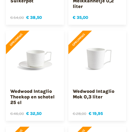
Suikerpot
Melkkannetje 0,2
liter
€ 54,00
€ 38,50
€ 35,00
OPRUIMING
OPRUIMING
Wedwood Intaglio
Wedwood Intaglio
Theekop en schotel
Mok 0,3 liter
25 cl
€ 46,00
€ 32,50
€ 28,00
€ 19,95