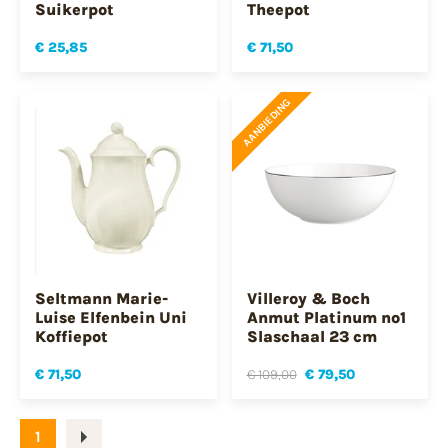
Suikerpot
Theepot
€ 25,85
€ 71,50
AANBIEDING
Seltmann Marie-
Villeroy & Boch
Luise Elfenbein Uni
Anmut Platinum no1
Koffiepot
Slaschaal 23 cm
€ 71,50
€ 109,00
€ 79,50
1