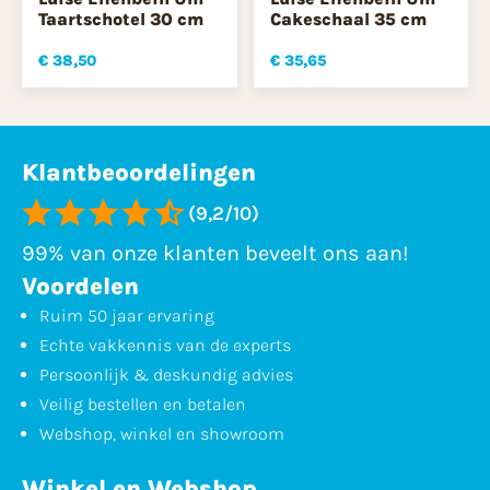
Taartschotel 30 cm
Cakeschaal 35 cm
€ 38,50
€ 35,65
Klantbeoordelingen
(9,2/10)
99% van onze klanten beveelt ons aan!
Voordelen
Ruim 50 jaar ervaring
Echte vakkennis van de experts
Persoonlijk & deskundig advies
Veilig bestellen en betalen
Webshop, winkel en showroom
Winkel en Webshop