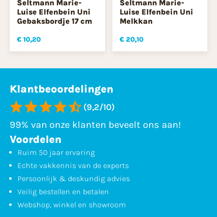
Seltmann Marie-
Seltmann Marie-
Luise Elfenbein Uni
Luise Elfenbein Uni
Gebaksbordje 17 cm
Melkkan
€ 10,20
€ 20,10
Klantbeoordelingen
(9,2/10)
99% van onze klanten beveelt ons aan!
Voordelen
Ruim 50 jaar ervaring
Echte vakkennis van de experts
Persoonlijk & deskundig advies
Veilig bestellen en betalen
Webshop, winkel en showroom