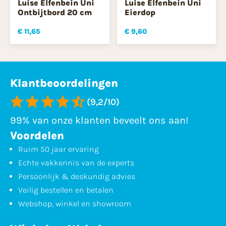
Luise Elfenbein Uni
Luise Elfenbein Uni
Ontbijtbord 20 cm
Eierdop
€ 11,65
€ 9,60
Klantbeoordelingen
(9,2/10)
99% van onze klanten beveelt ons aan!
Voordelen
Ruim 50 jaar ervaring
Echte vakkennis van de experts
Persoonlijk & deskundig advies
Veilig bestellen en betalen
Webshop, winkel en showroom