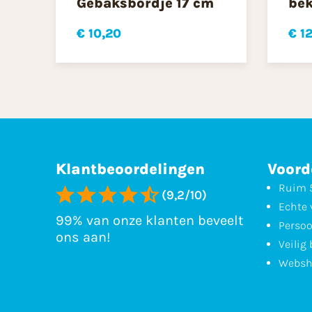
Gebaksbordje 17 cm
bek
€ 10,20
€ 1
Klantbeoordelingen
Voord
Ruim 5
(9,2/10)
Echte 
99% van onze klanten beveelt
Persoo
ons aan!
Veilig
Websh