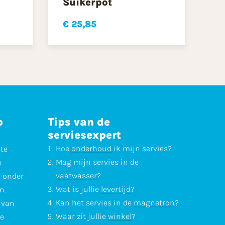
Suikerpot
€ 25,85
p
Tips van de
serviesexpert
Hoe
onderhoud
ik mijn servies?
ste
Mag mijn servies in de
e
vaatwasser
?
r onder
Wat is jullie
levertijd
?
n.
Kan het servies in de
magnetron
?
l van
Waar zit jullie
winkel
?
te