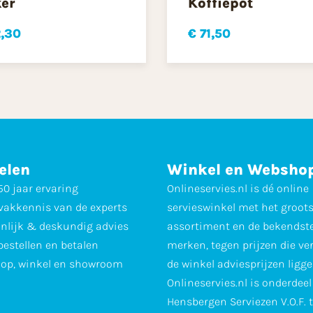
er
Koffiepot
2,30
€ 71,50
elen
Winkel en Websho
0 jaar ervaring
Onlineservies.nl is dé online
vakkennis van de experts
servieswinkel met het groot
nlijk & deskundig advies
assortiment en de bekendst
 bestellen en betalen
merken, tegen prijzen die ve
op, winkel en showroom
de winkel adviesprijzen ligge
Onlineservies.nl is onderdee
Hensbergen Serviezen V.O.F. 