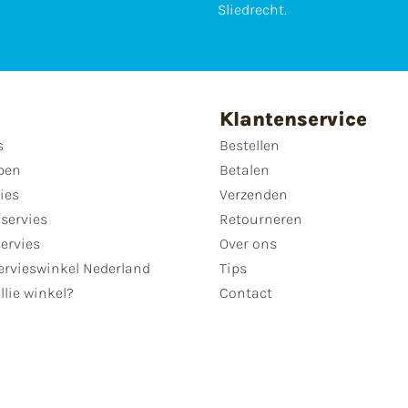
Sliedrecht.
Klantenservice
s
Bestellen
pen
Betalen
ies
Verzenden
servies
Retourneren
servies
Over ons
ervieswinkel Nederland
Tips
llie winkel?
Contact