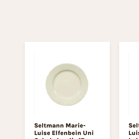
Seltmann Marie-
Sel
Luise Elfenbein Uni
Lui