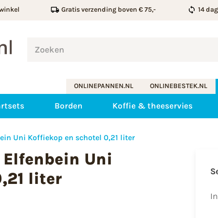
winkel
Gratis verzending boven € 75,-
14 da
ONLINEPANNEN.NL
ONLINEBESTEK.NL
rtsets
Borden
Koffie & theeservies
in Uni Koffiekop en schotel 0,21 liter
 Elfenbein Uni
S
21 liter
I