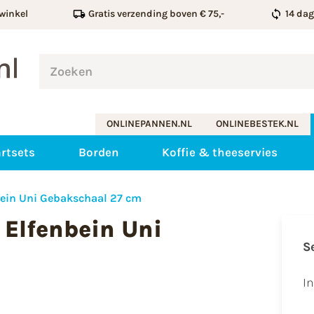
winkel
Gratis verzending boven € 75,-
14 da
ONLINEPANNEN.NL
ONLINEBESTEK.NL
rtsets
Borden
Koffie & theeservies
bein Uni Gebakschaal 27 cm
 Elfenbein Uni
S
I