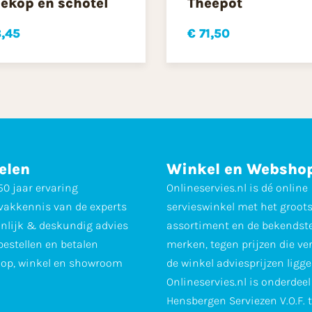
ekop en schotel
Theepot
8,45
€ 71,50
elen
Winkel en Websho
0 jaar ervaring
Onlineservies.nl is dé online
vakkennis van de experts
servieswinkel met het groot
nlijk & deskundig advies
assortiment en de bekendst
 bestellen en betalen
merken, tegen prijzen die ve
op, winkel en showroom
de winkel adviesprijzen ligge
Onlineservies.nl is onderdee
Hensbergen Serviezen V.O.F. 