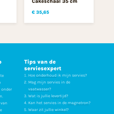
Cakeschaal 35 cm
€ 35,65
p
Tips van de
serviesexpert
Hoe
onderhoud
ik mijn servies?
ste
Mag mijn servies in de
e
vaatwasser
?
r onder
Wat is jullie
levertijd
?
n.
Kan het servies in de
magnetron
?
l van
Waar zit jullie
winkel
?
te