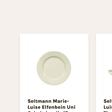
Seltmann Marie-
Sel
Luise Elfenbein Uni
Lui