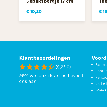
Gebaksbordje 17 cm
The
€ 10,20
€ 1
Klantbeoordelingen
Voord
Ruim 5
(9,2/10)
Echte 
99% van onze klanten beveelt
Persoo
ons aan!
Veilig
Websh