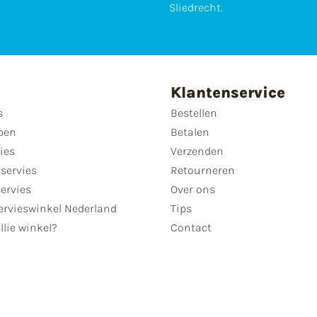
Sliedrecht.
Klantenservice
s
Bestellen
pen
Betalen
ies
Verzenden
servies
Retourneren
servies
Over ons
ervieswinkel Nederland
Tips
llie winkel?
Contact