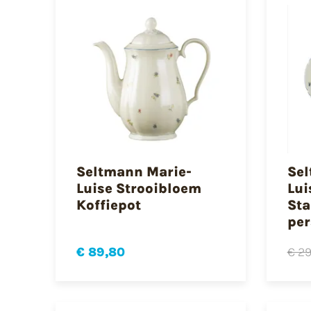
Seltmann Marie-
Sel
Luise Strooibloem
Lui
Koffiepot
Sta
per
€ 89,80
€ 29