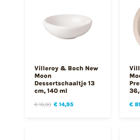
Villeroy & Boch New
Vil
Moon
Mo
Dessertschaaltje 13
Pre
cm, 140 ml
36
€ 16,90
€ 14,95
€ 8