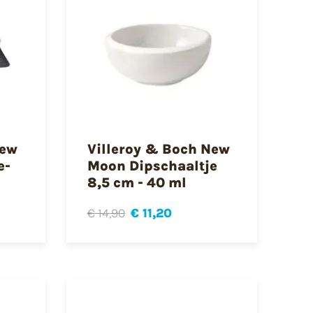
New
Villeroy & Boch New
e-
Moon Dipschaaltje
8,5 cm - 40 ml
€ 14,90
€ 11,20