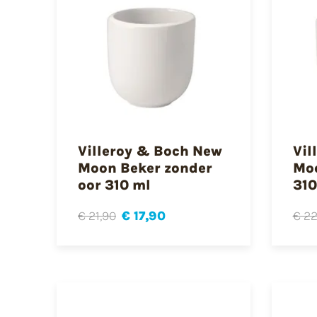
Villeroy & Boch New
Vil
Moon Beker zonder
Moo
oor 310 ml
310
€ 21,90
€ 17,90
€ 22