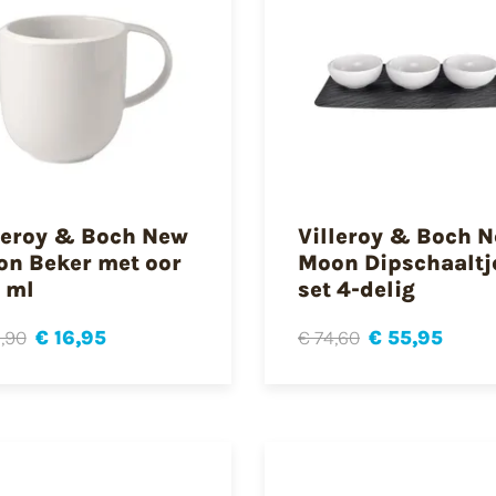
leroy & Boch New
Villeroy & Boch 
n Beker met oor
Moon Dipschaaltj
 ml
set 4-delig
,90
€ 16,95
€ 74,60
€ 55,95