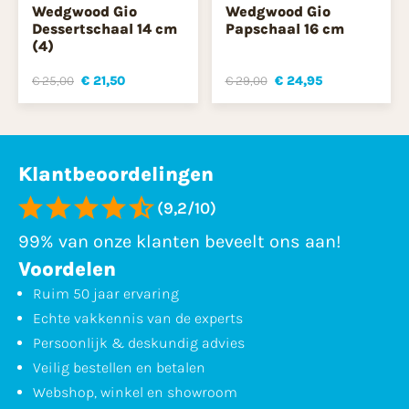
Wedgwood Gio
Wedgwood Gio
Dessertschaal 14 cm
Papschaal 16 cm
(4)
€ 25,00
€ 21,50
€ 29,00
€ 24,95
Klantbeoordelingen
(9,2/10)
99% van onze klanten beveelt ons aan!
Voordelen
Ruim 50 jaar ervaring
Echte vakkennis van de experts
Persoonlijk & deskundig advies
Veilig bestellen en betalen
Webshop, winkel en showroom