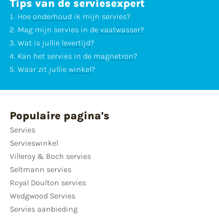
Tips van de serviesexpert
Hoe
onderhoud
ik mijn servies?
Mag mijn servies in de
vaatwasser
?
Wat is jullie
levertijd
?
Kan het servies in de
magnetron
?
Waar zit jullie
winkel
?
Populaire pagina's
Servies
Servieswinkel
Villeroy & Boch servies
Seltmann servies
Royal Doulton servies
Wedgwood Servies
Servies aanbieding