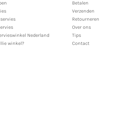
pen
Betalen
ies
Verzenden
servies
Retourneren
servies
Over ons
ervieswinkel Nederland
Tips
llie winkel?
Contact