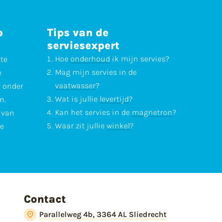
p
Tips van de
serviesexpert
Hoe
onderhoud
ik mijn servies?
ste
Mag mijn servies in de
e
vaatwasser
?
r onder
Wat is jullie
levertijd
?
n.
Kan het servies in de
magnetron
?
l van
Waar zit jullie
winkel
?
te
Contact
Parallelweg 4b, 3364 AL Sliedrecht