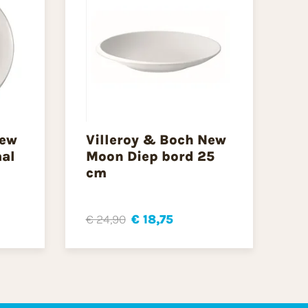
New
Villeroy & Boch New
al
Moon Diep bord 25
cm
€ 24,90
€ 18,75