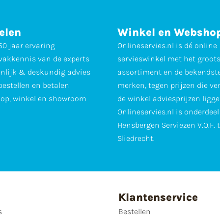
elen
Winkel en Websho
0 jaar ervaring
Onlineservies.nl is dé online
vakkennis van de experts
servieswinkel met het groot
nlijk & deskundig advies
assortiment en de bekendst
 bestellen en betalen
merken, tegen prijzen die ve
op, winkel en showroom
de winkel adviesprijzen ligge
Onlineservies.nl is onderdee
Hensbergen Serviezen V.O.F. 
Sliedrecht.
Klantenservice
s
Bestellen