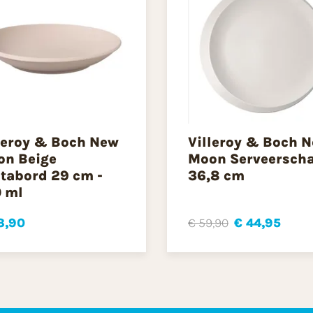
leroy & Boch New
Villeroy & Boch 
n Beige
Moon Serveerscha
tabord 29 cm -
36,8 cm
 ml
3,90
€ 59,90
€ 44,95