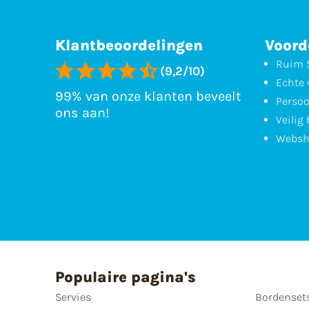
Klantbeoordelingen
Voord
Ruim 5
(9,2/10)
Echte 
99% van onze klanten beveelt
Persoo
ons aan!
Veilig
Websh
Populaire pagina's
Servies
Bordenset