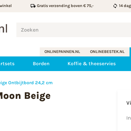
winkel
Gratis verzending boven € 75,-
14 da
ONLINEPANNEN.NL
ONLINEBESTEK.NL
rtsets
Borden
Koffie & theeservies
ige Ontbijtbord 24,2 cm
Moon Beige
V
I