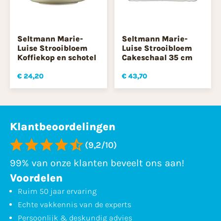
Seltmann Marie-
Seltmann Marie-
Luise Strooibloem
Luise Strooibloem
Koffiekop en schotel
Cakeschaal 35 cm
€ 24,20
€ 43,70
Klantbeoordelingen
(9,2/10)
99% van onze klanten beveelt ons aan!
Voordelen
Ruim 50 jaar ervaring
Echte vakkennis van de experts
Persoonlijk & deskundig advies