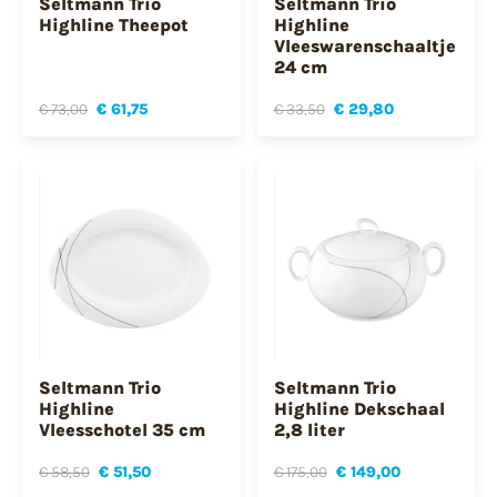
Seltmann Trio
Seltmann Trio
Highline Theepot
Highline
Vleeswarenschaaltje
24 cm
€ 73,00
€ 61,75
€ 33,50
€ 29,80
Seltmann Trio
Seltmann Trio
Highline
Highline Dekschaal
Vleesschotel 35 cm
2,8 liter
€ 58,50
€ 51,50
€ 175,00
€ 149,00