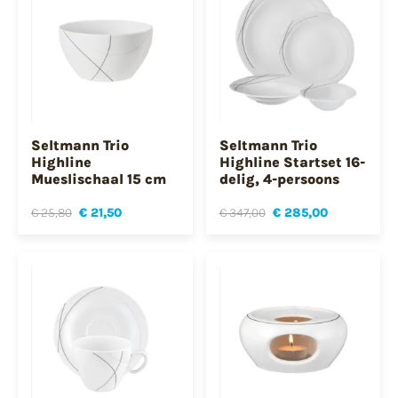
Seltmann Trio
Seltmann Trio
Highline
Highline Startset 16-
Mueslischaal 15 cm
delig, 4-persoons
€ 25,80
€ 21,50
€ 347,00
€ 285,00