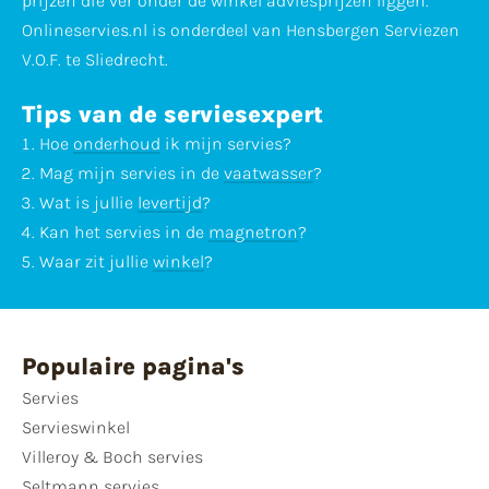
prijzen die ver onder de winkel adviesprijzen liggen.
Onlineservies.nl is onderdeel van Hensbergen Serviezen
V.O.F. te Sliedrecht.
Tips van de serviesexpert
Hoe
onderhoud
ik mijn servies?
Mag mijn servies in de
vaatwasser
?
Wat is jullie
levertijd
?
Kan het servies in de
magnetron
?
Waar zit jullie
winkel
?
Populaire pagina's
Servies
Servieswinkel
Villeroy & Boch servies
Seltmann servies