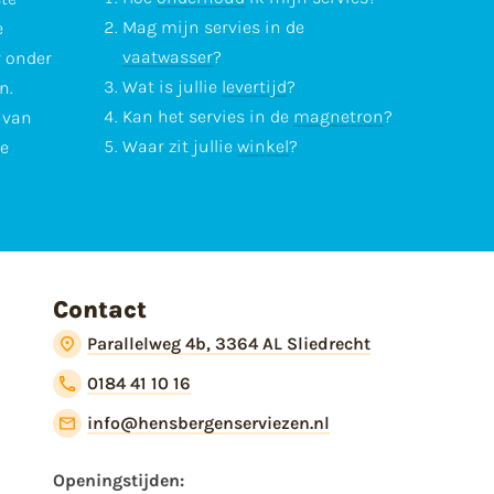
Mag mijn servies in de
e
vaatwasser
?
r onder
Wat is jullie
levertijd
?
n.
Kan het servies in de
magnetron
?
l van
Waar zit jullie
winkel
?
te
Contact
Parallelweg 4b, 3364 AL Sliedrecht
0184 41 10 16
info@hensbergenserviezen.nl
Openingstijden: