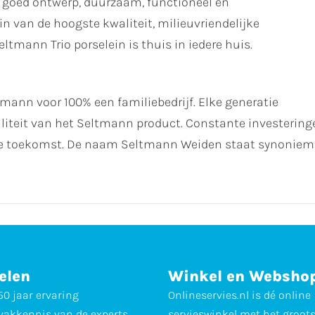
 goed ontwerp, duurzaam, functioneel en
n van de hoogste kwaliteit, milieuvriendelijke
tmann Trio porselein is thuis in iedere huis.
ltmann voor 100% een familiebedrijf. Elke generatie
waliteit van het Seltmann product. Constante investering
 de toekomst. De naam Seltmann Weiden staat synoniem 
elen
Winkel en Websho
0 jaar ervaring
Onlineservies.nl is dé online
vakkennis van de experts
servieswinkel met het groot