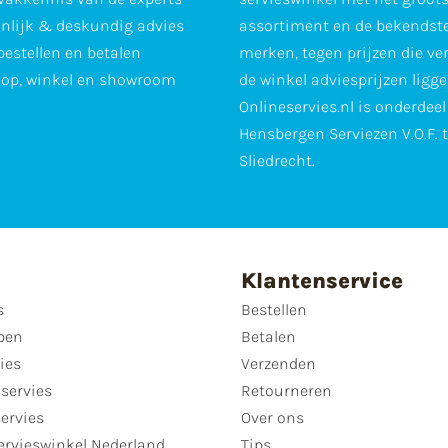
nlijk & deskundig advies
assortiment en de bekendst
 bestellen en betalen
merken, tegen prijzen die ve
op, winkel en showroom
de winkel adviesprijzen ligge
Onlineservies.nl is onderdee
Hensbergen Serviezen V.O.F. 
Sliedrecht.
Klantenservice
s
Bestellen
pen
Betalen
ies
Verzenden
servies
Retourneren
servies
Over ons
ervieswinkel Nederland
Tips