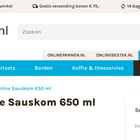
winkel
Gratis verzending boven € 75,-
14 da
ONLINEPANNEN.NL
ONLINEBESTEK.NL
rtsets
Borden
Koffie & theeservies
ghline Sauskom 650 ml
ne Sauskom 650 ml
S
I