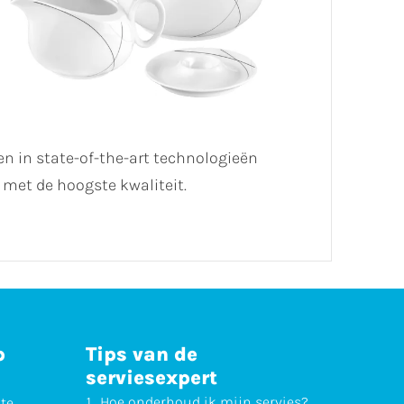
en in state-of-the-art technologieën
met de hoogste kwaliteit.
p
Tips van de
serviesexpert
Hoe
onderhoud
ik mijn servies?
ste