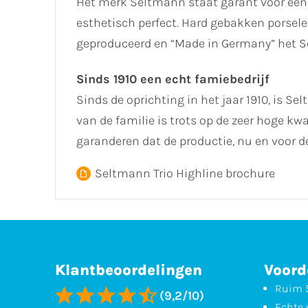
Het merk Seltmann staat garant voor een
esthetisch perfect. Hard gebakken porselei
geproduceerd en “Made in Germany” het Sel
Sinds 1910 een echt famiebedrijf
Sinds de oprichting in het jaar 1910, is Se
van de familie is trots op de zeer hoge k
garanderen dat de productie, nu en voor
Seltmann Trio Highline brochure
Klantbeoordelingen
Voord
Ruim 5
(9,2/10)
Echte 