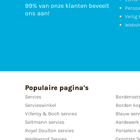
99% van onze klanten beveelt
Persoo
ons aan!
Veilig
Websh
Populaire pagina's
Servies
Bordenset
Servieswinkel
Borden ko
Villeroy & Boch servies
Blauw serv
Seltmann servies
Aardewerk 
Royal Doulton servies
Porselein 
Wedgwood Servies
Grootste S