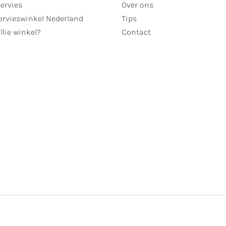
servies
Over ons
ervieswinkel Nederland
Tips
llie winkel?
Contact