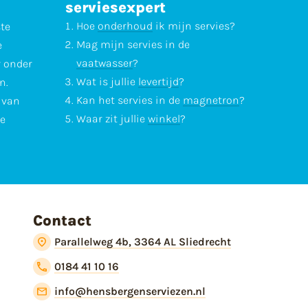
serviesexpert
Hoe
onderhoud
ik mijn servies?
ste
Mag mijn servies in de
e
vaatwasser
?
r onder
Wat is jullie
levertijd
?
n.
Kan het servies in de
magnetron
?
l van
Waar zit jullie
winkel
?
te
Contact
Parallelweg 4b, 3364 AL Sliedrecht
0184 41 10 16
info@hensbergenserviezen.nl