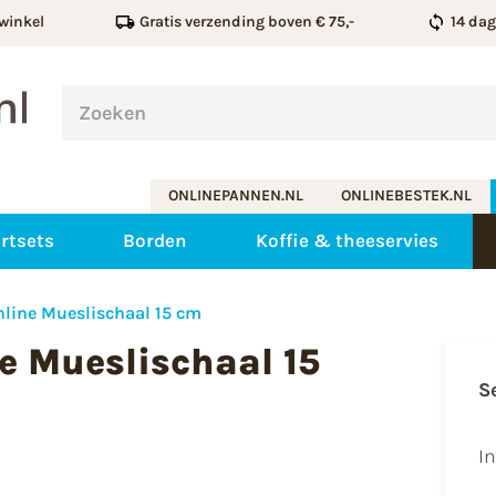
winkel
Gratis verzending boven € 75,-
14 da
ONLINEPANNEN.NL
ONLINEBESTEK.NL
rtsets
Borden
Koffie & theeservies
hline Mueslischaal 15 cm
e Mueslischaal 15
S
I