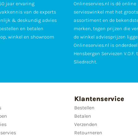
0 jaar ervaring
Onlineservies.nl is dé online
vakkennis van de experts
servieswinkel met het groot
nlijk & deskundig advies
assortiment en de bekendst
 bestellen en betalen
merken, tegen prijzen die ve
op, winkel en showroom
de winkel adviesprijzen ligge
Onlineservies.nl is onderdee
Hensbergen Serviezen V.O.F. 
Sliedrecht.
Klantenservice
s
Bestellen
pen
Betalen
ies
Verzenden
servies
Retourneren