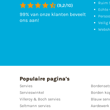
Ruim 5
(9,2/10)
Echte 
99% van onze klanten beveelt
Persoo
ons aan!
Veilig
Websh
Populaire pagina's
Servies
Bordenset
Servieswinkel
Borden ko
Villeroy & Boch servies
Blauw serv
Seltmann servies
Aardewerk 