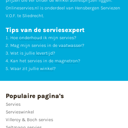
prijzen die ver onder de winkel adviesprijzen liggen.
Onlineservies.nl is onderdeel van Hensbergen Serviezen
V.O.F. te Sliedrecht.
Tips van de serviesexpert
Hoe
onderhoud
ik mijn servies?
Mag mijn servies in de
vaatwasser
?
Wat is jullie
levertijd
?
Kan het servies in de
magnetron
?
Waar zit jullie
winkel
?
Populaire pagina's
Servies
Servieswinkel
Villeroy & Boch servies
Seltmann servies