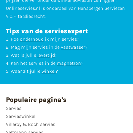
prijzen die ver onder de winkel adviesprijzen liggen.
Onlineservies.nl is onderdeel van Hensbergen Serviezen
V.O.F. te Sliedrecht.
Tips van de serviesexpert
Hoe
onderhoud
ik mijn servies?
Mag mijn servies in de
vaatwasser
?
Wat is jullie
levertijd
?
Kan het servies in de
magnetron
?
Waar zit jullie
winkel
?
Populaire pagina's
Servies
Servieswinkel
Villeroy & Boch servies
Seltmann servies