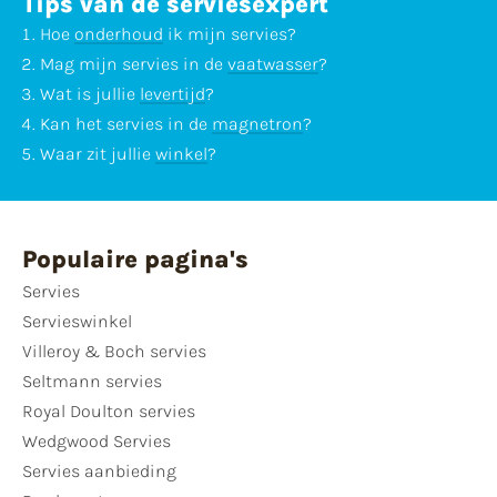
Tips van de serviesexpert
Hoe
onderhoud
ik mijn servies?
Mag mijn servies in de
vaatwasser
?
Wat is jullie
levertijd
?
Kan het servies in de
magnetron
?
Waar zit jullie
winkel
?
Populaire pagina's
Servies
Servieswinkel
Villeroy & Boch servies
Seltmann servies
Royal Doulton servies
Wedgwood Servies
Servies aanbieding