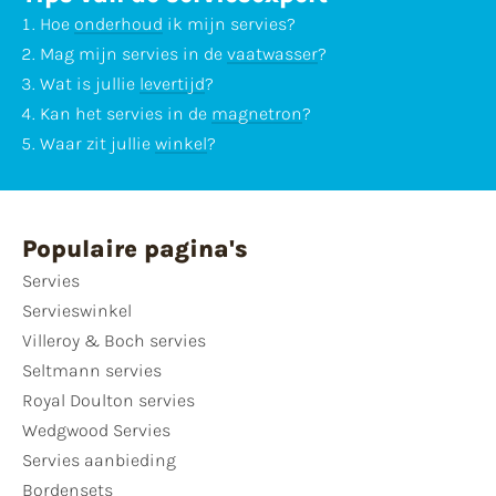
Hoe
onderhoud
ik mijn servies?
Mag mijn servies in de
vaatwasser
?
Wat is jullie
levertijd
?
Kan het servies in de
magnetron
?
Waar zit jullie
winkel
?
Populaire pagina's
Servies
Servieswinkel
Villeroy & Boch servies
Seltmann servies
Royal Doulton servies
Wedgwood Servies
Servies aanbieding
Bordensets