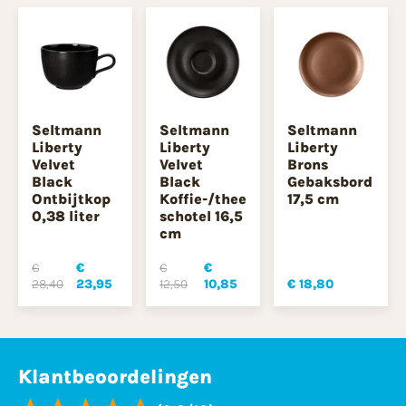
Seltmann
Seltmann
Seltmann
Liberty
Liberty
Liberty
Velvet
Velvet
Brons
Black
Black
Gebaksbord
Ontbijtkop
Koffie-/thee
17,5 cm
0,38 liter
schotel 16,5
cm
€
€
€
€
28,40
23,95
12,50
10,85
€ 18,80
Klantbeoordelingen