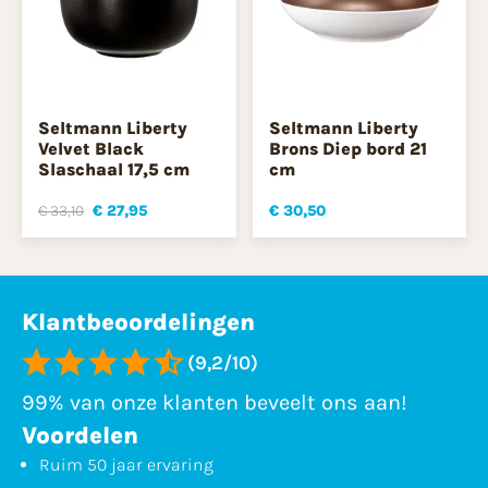
Seltmann Liberty
Seltmann Liberty
Velvet Black
Brons Diep bord 21
Slaschaal 17,5 cm
cm
€ 33,10
€ 27,95
€ 30,50
Klantbeoordelingen
(9,2/10)
99% van onze klanten beveelt ons aan!
Voordelen
Ruim 50 jaar ervaring