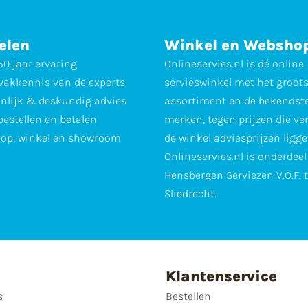
elen
Winkel en Websho
0 jaar ervaring
Onlineservies.nl is dé online
vakkennis van de experts
servieswinkel met het groot
nlijk & deskundig advies
assortiment en de bekendst
 bestellen en betalen
merken, tegen prijzen die ve
op, winkel en showroom
de winkel adviesprijzen ligge
Onlineservies.nl is onderdee
Hensbergen Serviezen V.O.F. 
Sliedrecht.
Klantenservice
s
Bestellen