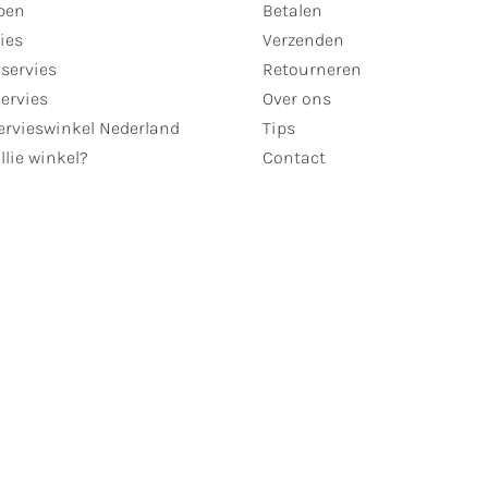
pen
Betalen
ies
Verzenden
servies
Retourneren
servies
Over ons
ervieswinkel Nederland
Tips
llie winkel?
Contact