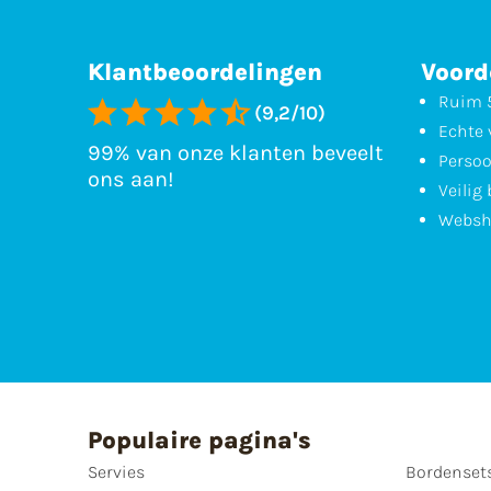
Klantbeoordelingen
Voord
Ruim 5
(9,2/10)
Echte 
99% van onze klanten beveelt
Persoo
ons aan!
Veilig
Websh
Populaire pagina's
Servies
Bordenset