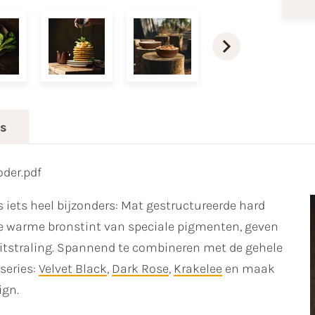
es
oder.pdf
is iets heel bijzonders: Mat gestructureerde hard
e warme bronstint van speciale pigmenten, geven
itstraling. Spannend te combineren met de gehele
 series:
Velvet Black
,
Dark Rose
,
Krakelee
en maak
ign.