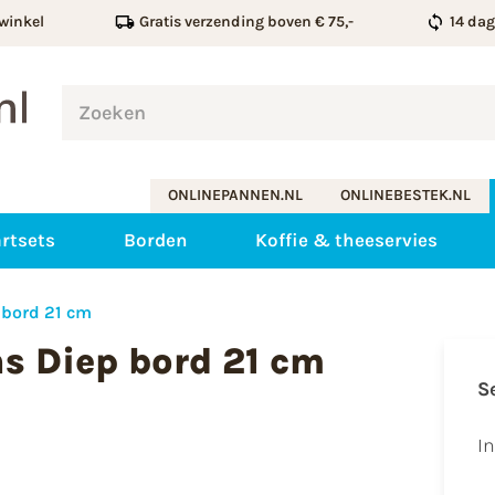
winkel
Gratis verzending boven € 75,-
14 da
ONLINEPANNEN.NL
ONLINEBESTEK.NL
rtsets
Borden
Koffie & theeservies
 bord 21 cm
s Diep bord 21 cm
S
I