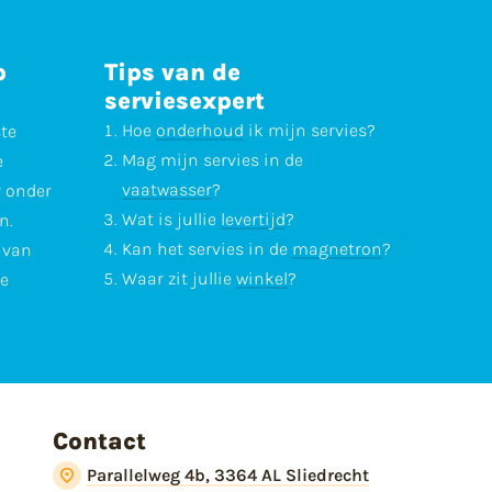
p
Tips van de
serviesexpert
Hoe
onderhoud
ik mijn servies?
ste
Mag mijn servies in de
e
vaatwasser
?
r onder
Wat is jullie
levertijd
?
n.
Kan het servies in de
magnetron
?
l van
Waar zit jullie
winkel
?
te
Contact
Parallelweg 4b, 3364 AL Sliedrecht