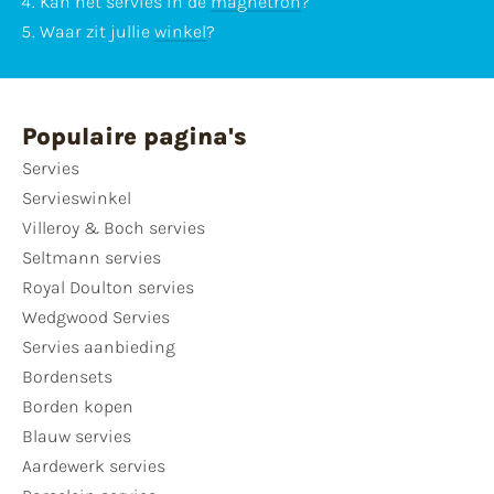
Kan het servies in de
magnetron
?
Waar zit jullie
winkel
?
Populaire pagina's
Servies
Servieswinkel
Villeroy & Boch servies
Seltmann servies
Royal Doulton servies
Wedgwood Servies
Servies aanbieding
Bordensets
Borden kopen
Blauw servies
Aardewerk servies