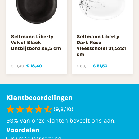
Seltmann Liberty
Seltmann Liberty
Velvet Black
Dark Rose
Ontbijtbord 22,5 cm
Vleesschotel 31,5x21
cm
€ 21,40
€ 18,40
€ 60,70
€ 51,50
Klantbeoordelingen
(9,2/10)
99% van onze klanten beveelt ons aan!
Voordelen
Ruim 50 jaar ervaring