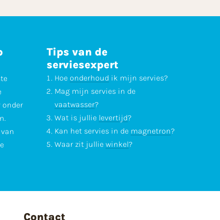
p
Tips van de
serviesexpert
Hoe
onderhoud
ik mijn servies?
ste
Mag mijn servies in de
e
vaatwasser
?
r onder
Wat is jullie
levertijd
?
n.
Kan het servies in de
magnetron
?
l van
Waar zit jullie
winkel
?
te
Contact