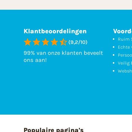
Klantbeoordelingen
Voord
Ruim 5
(9,2/10)
Echte 
99% van onze klanten beveelt
Persoo
ons aan!
Veilig
Websh
Populaire pagina's