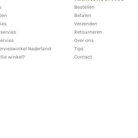
s
Bestellen
pen
Betalen
ies
Verzenden
servies
Retourneren
servies
Over ons
ervieswinkel Nederland
Tips
llie winkel?
Contact