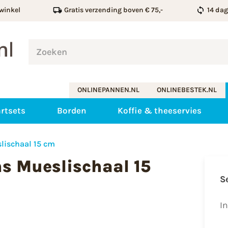
winkel
Gratis verzending boven € 75,-
14 da
ONLINEPANNEN.NL
ONLINEBESTEK.NL
rtsets
Borden
Koffie & theeservies
lischaal 15 cm
s Mueslischaal 15
S
I