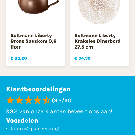
Seltmann Liberty
Seltmann Liberty
Brons Sauskom 0,6
Krakelee Dinerbord
liter
27,5 cm
€ 83,20
€ 34,30
Klantbeoordelingen
(9,2/10)
99% van onze klanten beveelt ons aan!
Voordelen
Ruim 50 jaar ervaring