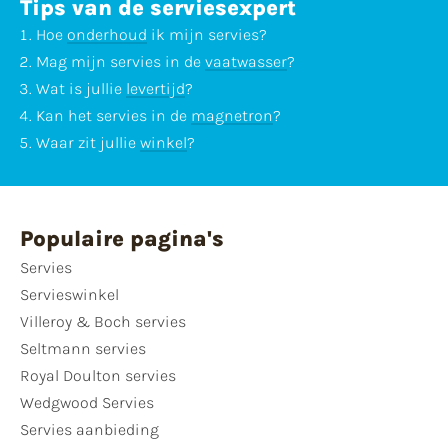
Tips van de serviesexpert
Hoe
onderhoud
ik mijn servies?
Mag mijn servies in de
vaatwasser
?
Wat is jullie
levertijd
?
Kan het servies in de
magnetron
?
Waar zit jullie
winkel
?
Populaire pagina's
Servies
Servieswinkel
Villeroy & Boch servies
Seltmann servies
Royal Doulton servies
Wedgwood Servies
Servies aanbieding