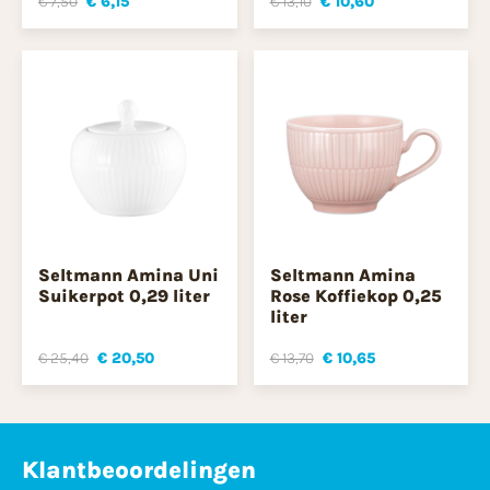
€ 7,50
€ 6,15
€ 13,10
€ 10,60
Seltmann Amina Uni
Seltmann Amina
Suikerpot 0,29 liter
Rose Koffiekop 0,25
liter
€ 25,40
€ 20,50
€ 13,70
€ 10,65
Klantbeoordelingen