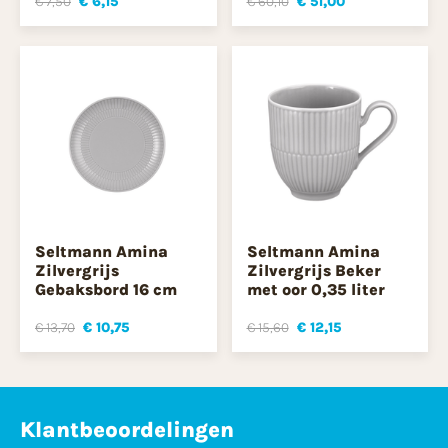
€ 7,50
€ 6,15
€ 60,10
€ 51,00
Seltmann Amina
Seltmann Amina
Zilvergrijs
Zilvergrijs Beker
Gebaksbord 16 cm
met oor 0,35 liter
€ 13,70
€ 10,75
€ 15,60
€ 12,15
Klantbeoordelingen