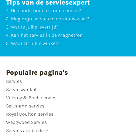
Tips van de serviesexpert
Hoe
onderhoud
ik mijn servies?
Mag mijn servies in de
vaatwasser
?
Wat is jullie
levertijd
?
Kan het servies in de
magnetron
?
Waar zit jullie
winkel
?
Populaire pagina's
Servies
Servieswinkel
Villeroy & Boch servies
Seltmann servies
Royal Doulton servies
Wedgwood Servies
Servies aanbieding