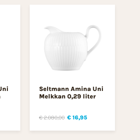
Uni
Seltmann Amina Uni
m
Melkkan 0,29 liter
€ 2.080,00
€ 16,95