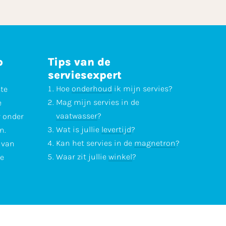
p
Tips van de
serviesexpert
Hoe
onderhoud
ik mijn servies?
ste
Mag mijn servies in de
e
vaatwasser
?
r onder
Wat is jullie
levertijd
?
n.
Kan het servies in de
magnetron
?
l van
Waar zit jullie
winkel
?
te