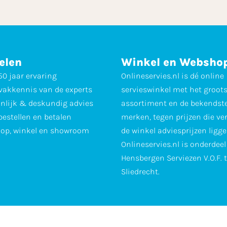
elen
Winkel en Websho
0 jaar ervaring
Onlineservies.nl is dé online
vakkennis van de experts
servieswinkel met het groot
nlijk & deskundig advies
assortiment en de bekendst
 bestellen en betalen
merken, tegen prijzen die ve
op, winkel en showroom
de winkel adviesprijzen ligge
Onlineservies.nl is onderdee
Hensbergen Serviezen V.O.F. 
Sliedrecht.