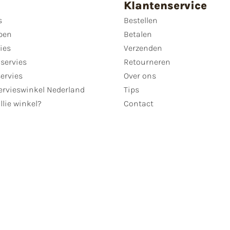
Klantenservice
s
Bestellen
pen
Betalen
ies
Verzenden
servies
Retourneren
servies
Over ons
ervieswinkel Nederland
Tips
llie winkel?
Contact