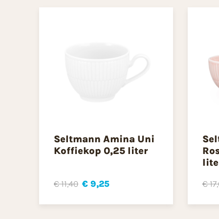
Seltmann Amina Uni
Se
Koffiekop 0,25 liter
Ros
lite
€ 11,40
€ 9,25
€ 17