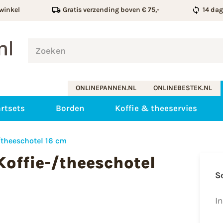
winkel
Gratis verzending boven € 75,-
14 da
ONLINEPANNEN.NL
ONLINEBESTEK.NL
rtsets
Borden
Koffie & theeservies
theeschotel 16 cm
offie-/theeschotel
S
I