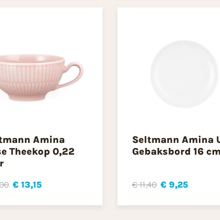
ltmann Amina
Seltmann Amina 
e Theekop 0,22
Gebaksbord 16 c
r
,00
€ 13,15
€ 11,40
€ 9,25