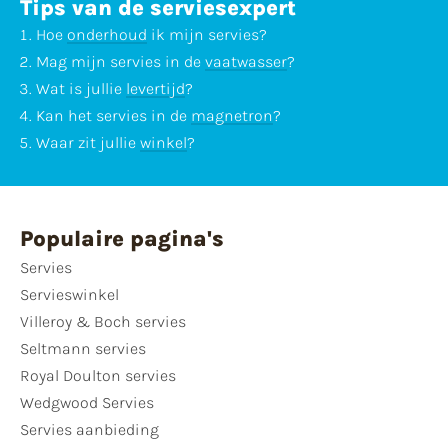
Tips van de serviesexpert
Hoe
onderhoud
ik mijn servies?
Mag mijn servies in de
vaatwasser
?
Wat is jullie
levertijd
?
Kan het servies in de
magnetron
?
Waar zit jullie
winkel
?
Populaire pagina's
Servies
Servieswinkel
Villeroy & Boch servies
Seltmann servies
Royal Doulton servies
Wedgwood Servies
Servies aanbieding