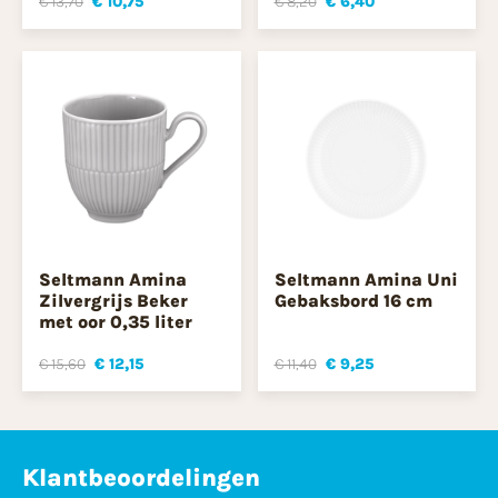
€ 13,70
€ 10,75
€ 8,20
€ 6,40
Seltmann Amina
Seltmann Amina Uni
Zilvergrijs Beker
Gebaksbord 16 cm
met oor 0,35 liter
€ 15,60
€ 12,15
€ 11,40
€ 9,25
Klantbeoordelingen