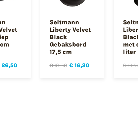
nn
Seltmann
Selt
Velvet
Liberty Velvet
Liber
iep
Black
Blac
 cm
Gebaksbord
met 
17,5 cm
liter
 26,50
€ 18,80
€ 16,30
€ 21,5