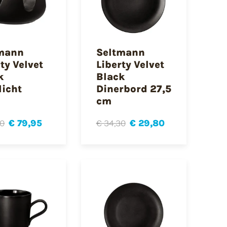
mann
Seltmann
ty Velvet
Liberty Velvet
k
Black
licht
Dinerbord 27,5
cm
90
€ 79,95
€ 34,30
€ 29,80