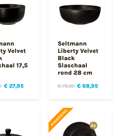
mann
Seltmann
ty Velvet
Liberty Velvet
k
Black
chaal 17,5
Slaschaal
rond 28 cm
0
€ 27,95
€ 79,90
€ 68,95
AANBIEDING