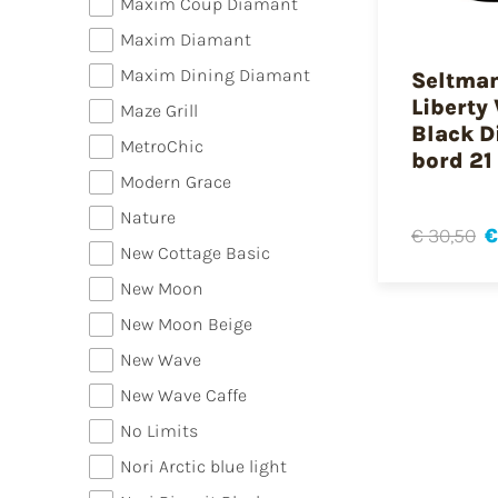
Maxim Coup Diamant
Maxim Diamant
Maxim Dining Diamant
Seltma
Liberty 
Maze Grill
Black D
MetroChic
bord 21
Modern Grace
Nature
€ 30,50
€
New Cottage Basic
New Moon
New Moon Beige
New Wave
New Wave Caffe
No Limits
Nori Arctic blue light