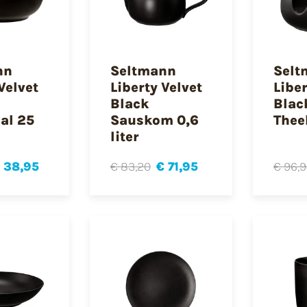
nn
Seltmann
Selt
Velvet
Liberty Velvet
Liber
Black
Blac
al 25
Sauskom 0,6
Thee
liter
 38,95
€ 83,20
€ 71,95
€ 96,