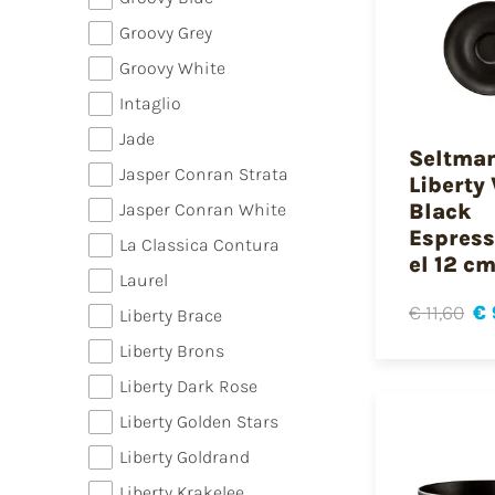
Groovy Grey
Groovy White
Intaglio
Jade
Seltma
Jasper Conran Strata
Liberty 
Jasper Conran White
Black
Espres
La Classica Contura
el 12 c
Laurel
€ 11,60
€ 
Liberty Brace
Liberty Brons
Liberty Dark Rose
Liberty Golden Stars
Liberty Goldrand
Liberty Krakelee