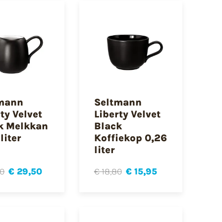
mann
Seltmann
ty Velvet
Liberty Velvet
k Melkkan
Black
liter
Koffiekop 0,26
liter
30
€ 29,50
€ 18,80
€ 15,95