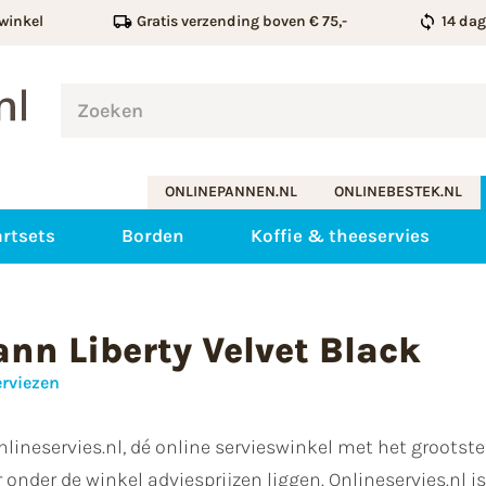
winkel
Gratis verzending boven € 75,-
14 da
ONLINEPANNEN.NL
ONLINEBESTEK.NL
rtsets
Borden
Koffie & theeservies
nn Liberty Velvet Black
erviezen
lineservies.nl, dé online servieswinkel met het groots
er onder de winkel adviesprijzen liggen. Onlineservies.nl 