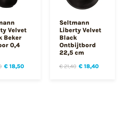
mann
Seltmann
ty Velvet
Liberty Velvet
k Beker
Black
oor 0,4
Ontbijtbord
22,5 cm
0
€ 18,50
€ 21,40
€ 18,40