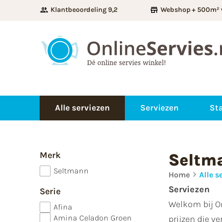
Klantbeoordeling 9,2
Webshop + 500m² 
Alle serviezen
Serviezen
Sta
Merk
Seltma
Seltmann
Home
Alle s
Serviezen
Serie
Welkom bij On
Afina
Amina Celadon Groen
prijzen die v