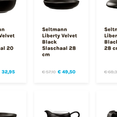
nn
Seltmann
Selt
Velvet
Liberty Velvet
Liber
Black
Blac
al 20
Slaschaal 28
28 
cm
 32,95
€ 57,10
€ 49,50
€ 68,