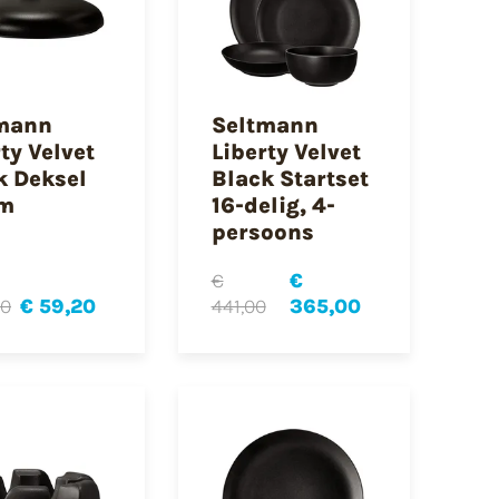
mann
Seltmann
ty Velvet
Liberty Velvet
k Deksel
Black Startset
cm
16-delig, 4-
persoons
€
€
30
€ 59,20
441,00
365,00