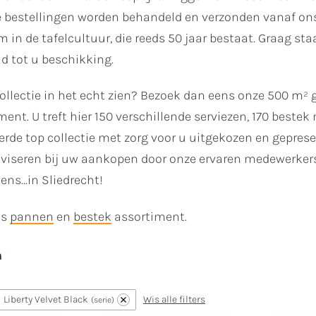
e bestellingen worden behandeld en verzonden vanaf on
in de tafelcultuur, die reeds 50 jaar bestaat. Graag sta
d tot u beschikking.
llectie in het echt zien? Bezoek dan eens onze 500 m² 
ment. U treft hier 150 verschillende serviezen, 170 beste
rde top collectie met zorg voor u uitgekozen en gepres
iseren bij uw aankopen door onze ervaren medewerkers en
ens...in Sliedrecht!
ns
pannen
en
bestek
assortiment.
n
Liberty Velvet Black
Wis alle filters
serie