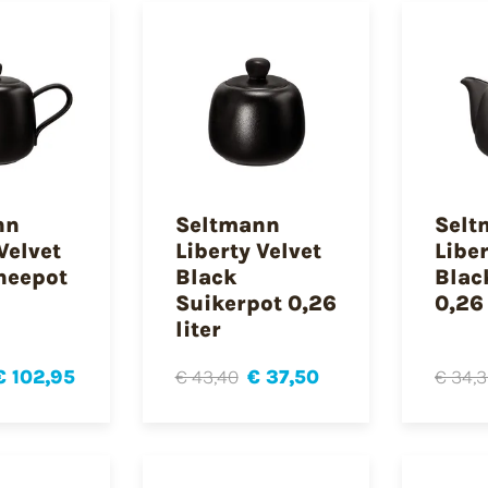
nn
Seltmann
Selt
Velvet
Liberty Velvet
Liber
heepot
Black
Blac
Suikerpot 0,26
0,26 
liter
€ 102,95
€ 43,40
€ 37,50
€ 34,