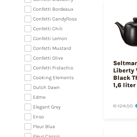
Confetti Bordeaux
Confetti Candyfloss
Confetti Chili
Confetti Lemon
Confetti Mustard
Confetti Olive
Seltma
Confetti Pistachio
Liberty 
Black T
Cooking Elements
1,6 liter
Dutch Dawn
Edme
€ 124,50
Elegant Grey
Enso
Fleur Blue
Fleur Cassis