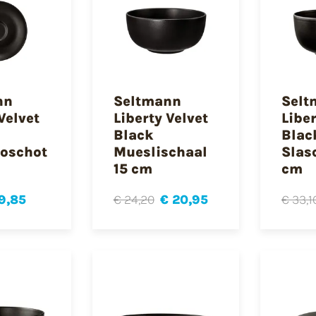
nn
Seltmann
Selt
Velvet
Liberty Velvet
Liber
Black
Blac
soschot
Mueslischaal
Slas
m
15 cm
cm
9,85
€ 24,20
€ 20,95
€ 33,1