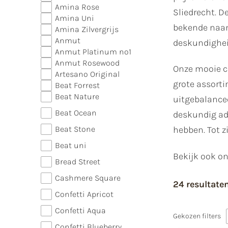
Amina Rose
Sliedrecht. D
Amina Uni
bekende naam 
Amina Zilvergrijs
Anmut
deskundighei
Anmut Platinum no1
Anmut Rosewood
Onze mooie co
Artesano Original
grote assorti
Beat Forrest
Beat Nature
uitgebalancee
Beat Ocean
deskundig adv
Beat Stone
hebben. Tot zi
Beat uni
Bekijk ook o
Bread Street
Cashmere Square
24 resultate
Confetti Apricot
Confetti Aqua
Gekozen filters
Confetti Blueberry