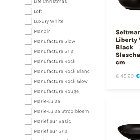
Life Christmas
Loft
Luxury White
Manoir
Seltma
Liberty 
Manufacture Glow
Black
Manufacture Gris
Slascha
Manufacture Rock
cm
Manufacture Rock Blanc
€ 45,20
€
Manufacture Rock Glow
Manufacture Rouge
Marie-Luise
Marie-Luise Strooibloem
Mariefleur Basic
Mariefleur Gris