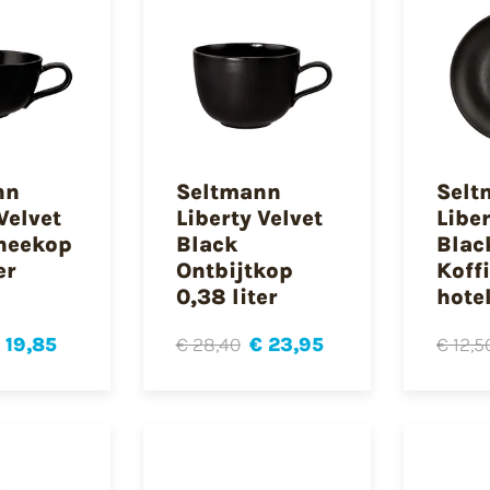
nn
Seltmann
Selt
Velvet
Liberty Velvet
Liber
heekop
Black
Blac
er
Ontbijtkop
Koff
0,38 liter
hote
 19,85
€ 28,40
€ 23,95
€ 12,5