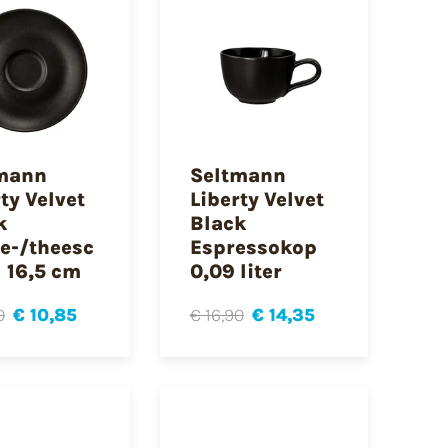
mann
Seltmann
ty Velvet
Liberty Velvet
k
Black
ie-/theesc
Espressokop
l 16,5 cm
0,09 liter
0
€ 10,85
€ 16,90
€ 14,35