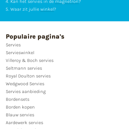
Kan het servies in de
magnetron
?
Waar zit jullie
winkel
?
Populaire pagina's
Servies
Servieswinkel
Villeroy & Boch servies
Seltmann servies
Royal Doulton servies
Wedgwood Servies
Servies aanbieding
Bordensets
Borden kopen
Blauw servies
Aardewerk servies