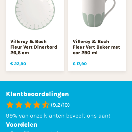
Villeroy & Boch
Villeroy & Boch
Fleur Vert Dinerbord
Fleur Vert Beker met
26,6 cm
oor 290 ml
€ 22,90
€ 17,90
Klantbeoordelingen
(9,2/10)
99% van onze klanten beveelt ons aan!
Voordelen