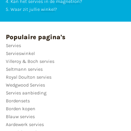
Kan het servies in de
magnetron
?
Waar zit jullie
winkel
?
Populaire pagina's
Servies
Servieswinkel
Villeroy & Boch servies
Seltmann servies
Royal Doulton servies
Wedgwood Servies
Servies aanbieding
Bordensets
Borden kopen
Blauw servies
Aardewerk servies