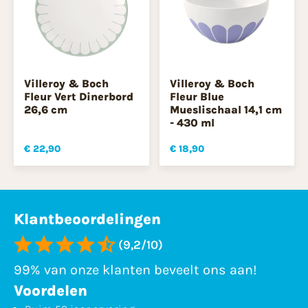
Villeroy & Boch
Villeroy & Boch
Fleur Vert Dinerbord
Fleur Blue
26,6 cm
Mueslischaal 14,1 cm
- 430 ml
€ 22,90
€ 18,90
Klantbeoordelingen
(9,2/10)
99% van onze klanten beveelt ons aan!
Voordelen