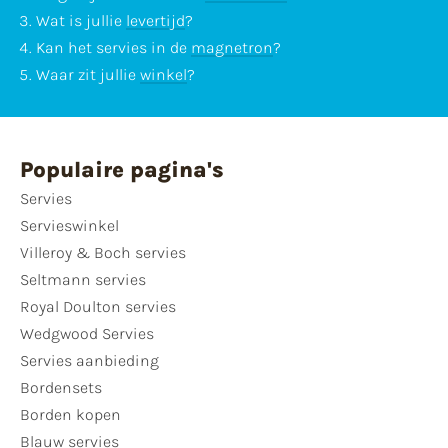
Wat is jullie
levertijd
?
Kan het servies in de
magnetron
?
Waar zit jullie
winkel
?
Populaire pagina's
Servies
Servieswinkel
Villeroy & Boch servies
Seltmann servies
Royal Doulton servies
Wedgwood Servies
Servies aanbieding
Bordensets
Borden kopen
Blauw servies