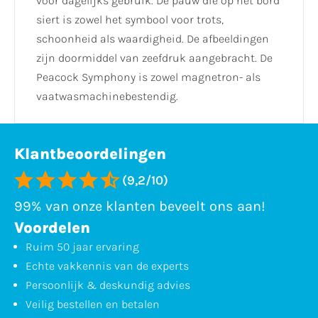
voor dagelijks gebruik. De pauw die op het bord
siert is zowel het symbool voor trots,
schoonheid als waardigheid. De afbeeldingen
zijn doormiddel van zeefdruk aangebracht. De
Peacock Symphony is zowel magnetron- als
vaatwasmachinebestendig.
Klantbeoordelingen
(9,2/10)
99% van onze klanten beveelt ons aan!
Voordelen
Ruim 50 jaar ervaring
Echte vakkennis van de experts
Persoonlijk & deskundig advies
Veilig bestellen en betalen