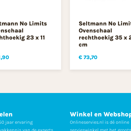
tmann No Limits
Seltmann No Limi
nschaal
Ovenschaal
hthoekig 23 x 11
rechthoekig 35 x 
cm
1,90
€ 73,70
elen
Winkel en Websho
0 jaar ervaring
Onlineservies.nl is dé online
vakkennis van de experts
servieswinkel met het groot