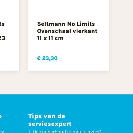
ts
Seltmann No Limits
Ovenschaal vierkant
23
11 x 11 cm
€ 23,30
p
Tips van de
serviesexpert
Hoe
onderhoud
ik mijn servies?
ste