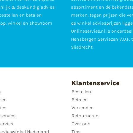
nlijk & deskundig advies
assortiment en de bekendst
 bestellen en betalen
merken, tegen prijzen die ve
op, winkel en showroom
de winkel adviesprijzen ligge
Onlineservies.nl is onderdee
Hensbergen Serviezen V.O.F. 
Sliedrecht.
Klantenservice
s
Bestellen
pen
Betalen
ies
Verzenden
servies
Retourneren
servies
Over ons
ervieswinkel Nederland
Tips