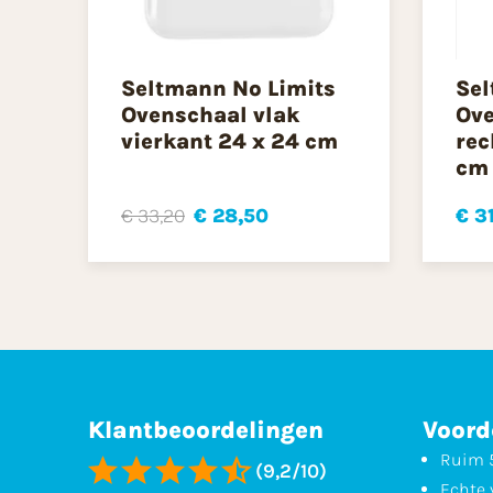
Seltmann No Limits
Sel
Ovenschaal vlak
Ove
vierkant 24 x 24 cm
rec
cm
€ 33,20
€ 28,50
€ 3
Klantbeoordelingen
Voord
Ruim 5
(9,2/10)
Echte 