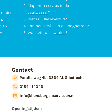
Mag mijn servies in de
e
vaatwasser
?
r onder
Wat is jullie
levertijd
?
n.
Kan het servies in de
magnetron
?
l van
Waar zit jullie
winkel
?
te
Contact
Parallelweg 4b, 3364 AL Sliedrecht
0184 41 10 16
info@hensbergenserviezen.nl
Openingstijden: