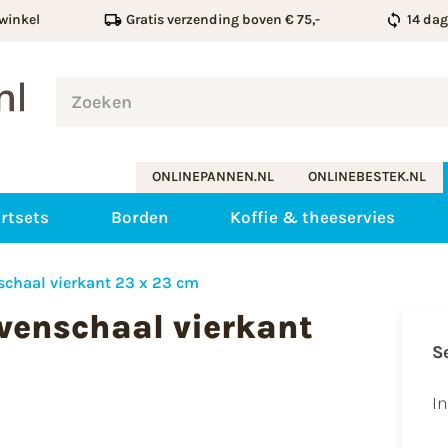
winkel
Gratis verzending boven € 75,-
14 da
ONLINEPANNEN.NL
ONLINEBESTEK.NL
rtsets
Borden
Koffie & theeservies
chaal vierkant 23 x 23 cm
venschaal vierkant
S
I