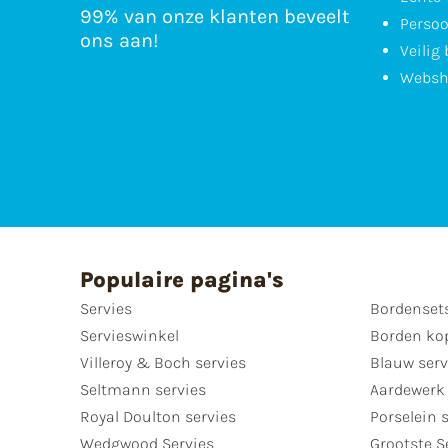
99% van onze klanten beveelt
Persoo
ons aan!
Veilig
Websh
Populaire pagina's
Servies
Bordenset
Servieswinkel
Borden ko
Villeroy & Boch servies
Blauw serv
Seltmann servies
Aardewerk 
Royal Doulton servies
Porselein 
Wedgwood Servies
Grootste S