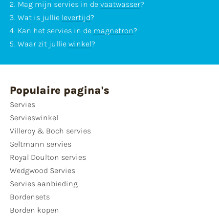
Mag mijn servies in de
vaatwasser
?
Wat is jullie
levertijd
?
Kan het servies in de
magnetron
?
Waar zit jullie
winkel
?
Populaire pagina's
Servies
Servieswinkel
Villeroy & Boch servies
Seltmann servies
Royal Doulton servies
Wedgwood Servies
Servies aanbieding
Bordensets
Borden kopen