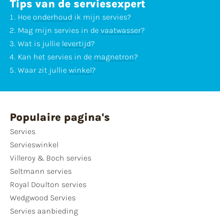
Tips van de serviesexpert
Hoe
onderhoud
ik mijn servies?
Mag mijn servies in de
vaatwasser
?
Wat is jullie
levertijd
?
Kan het servies in de
magnetron
?
Waar zit jullie
winkel
?
Populaire pagina's
Servies
Servieswinkel
Villeroy & Boch servies
Seltmann servies
Royal Doulton servies
Wedgwood Servies
Servies aanbieding