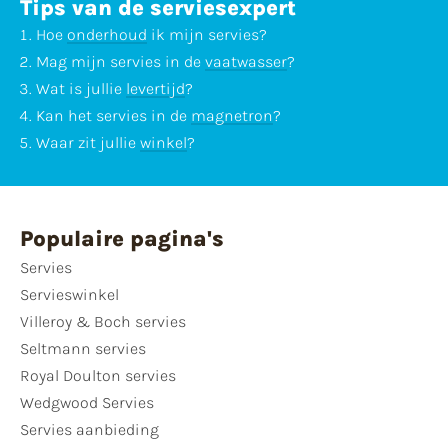
Tips van de serviesexpert
Hoe
onderhoud
ik mijn servies?
Mag mijn servies in de
vaatwasser
?
Wat is jullie
levertijd
?
Kan het servies in de
magnetron
?
Waar zit jullie
winkel
?
Populaire pagina's
Servies
Servieswinkel
Villeroy & Boch servies
Seltmann servies
Royal Doulton servies
Wedgwood Servies
Servies aanbieding