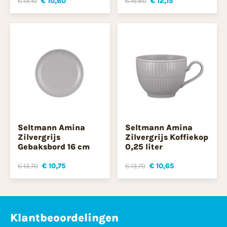
€ 13,10
€ 10,60
€ 15,60
€ 12,15
Seltmann Amina
Seltmann Amina
Zilvergrijs
Zilvergrijs Koffiekop
Gebaksbord 16 cm
0,25 liter
€ 13,70
€ 10,75
€ 13,70
€ 10,65
Klantbeoordelingen